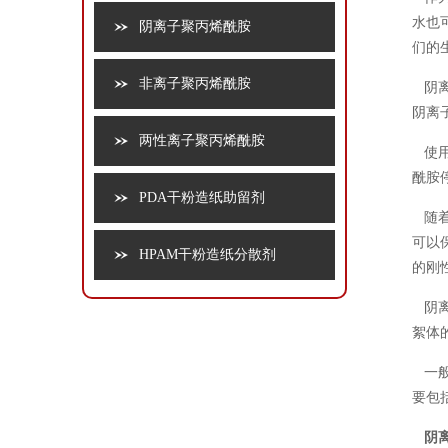
水也
阴离子聚丙烯酰胺
们的
非离子聚丙烯酰胺
阴离
阴离
两性离子聚丙烯酰胺
使用
酰胺
PDA干粉造纸助留剂
随着
可以
HPAM干粉造纸分散剂
的刚
阴离
絮体
一般
要包
阴