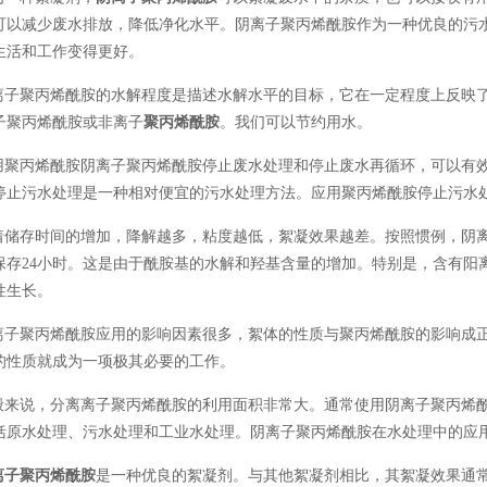
可以减少废水排放，降低净化水平。阴离子聚丙烯酰胺作为一种优良的污
生活和工作变得更好。
子聚丙烯酰胺的水解程度是描述水解水平的目标，它在一定程度上反映了
子聚丙烯酰胺或非离子
聚丙烯酰胺
。我们可以节约用水。
聚丙烯酰胺阴离子聚丙烯酰胺停止废水处理和停止废水再循环，可以有效
停止污水处理是一种相对便宜的污水处理方法。应用聚丙烯酰胺停止污水
储存时间的增加，降解越多，粘度越低，絮凝效果越差。按照惯例，阴离
保存24小时。这是由于酰胺基的水解和羟基含量的增加。特别是，含有阳
性生长。
子聚丙烯酰胺应用的影响因素很多，絮体的性质与聚丙烯酰胺的影响成正
的性质就成为一项极其必要的工作。
来说，分离离子聚丙烯酰胺的利用面积非常大。通常使用阴离子聚丙烯酰
括原水处理、污水处理和工业水处理。阴离子聚丙烯酰胺在水处理中的应
离子聚丙烯酰胺
是一种优良的絮凝剂。与其他絮凝剂相比，其絮凝效果通