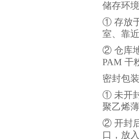
储存环
① 存放
室、靠
② 仓库
PAM 
密封包
① 未开
聚乙烯薄
② 开封
口，放