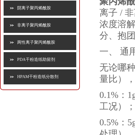
聚丙烯
阴离子聚丙烯酰胺
离子 /
浓度溶解
非离子聚丙烯酰胺
分、抱
两性离子聚丙烯酰胺
一、 通
PDA干粉造纸助留剂
无论哪种
量比）
HPAM干粉造纸分散剂
0.1%：
工况）
0.5%：
处理）